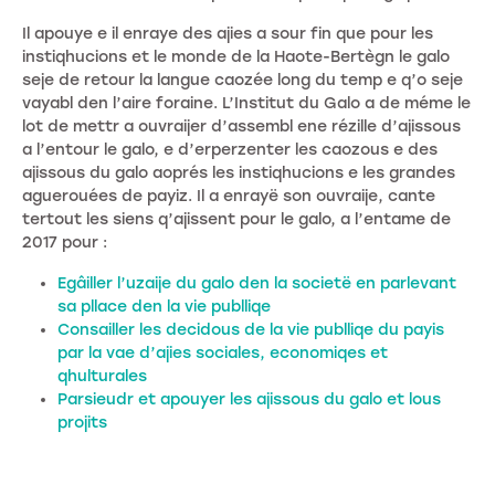
Il apouye e il enraye des ajies a sour fin que pour les
instiqhucions et le monde de la Haote-Bertègn le galo
seje de retour la langue caozée long du temp e q’o seje
vayabl den l’aire foraine. L’Institut du Galo a de méme le
lot de mettr a ouvraijer d’assembl ene rézille d’ajissous
a l’entour le galo, e d’erperzenter les caozous e des
ajissous du galo aoprés les instiqhucions e les grandes
aguerouées de payiz. Il a enrayë son ouvraije, cante
tertout les siens q’ajissent pour le galo, a l’entame de
2017 pour :
Egâiller l’uzaije du galo den la societë en parlevant
sa pllace den la vie publliqe
Consailler les decidous de la vie publliqe du payis
par la vae d’ajies sociales, economiqes et
qhulturales
Parsieudr et apouyer les ajissous du galo et lous
projits