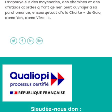
I s’apouye sur des mayeneries, des chemines et des
afutiaos acordës qi font qe nen peut ouvraijer a sa
parchomance, ensourqetout d’o la Charte « du Galo,
dame Yan, dame Vére ! ».
Sieudéz-nous don :