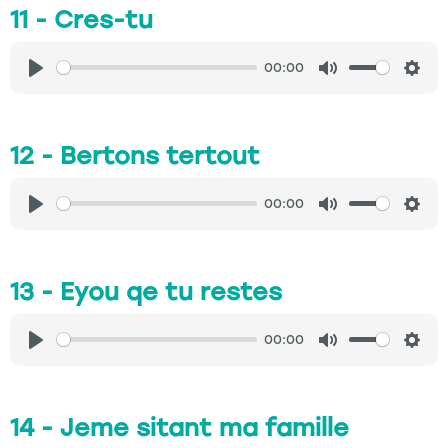
11 - Cres-tu
00:00
Play
Mute
Sett
12 - Bertons tertout
00:00
Play
Mute
Sett
13 - Eyou qe tu restes
00:00
Play
Mute
Sett
14 - Jeme sitant ma famille