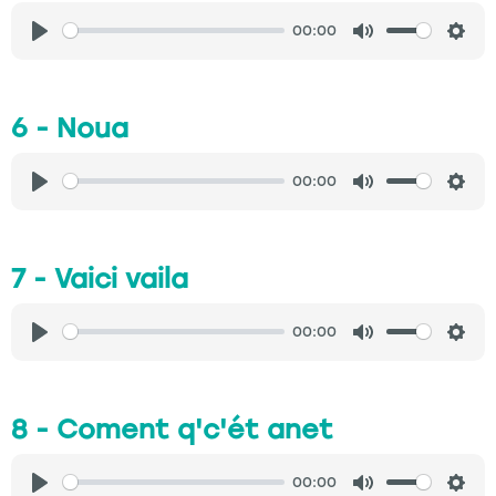
00:00
Play
Mute
Sett
6 - Noua
00:00
Play
Mute
Sett
7 - Vaici vaila
00:00
Play
Mute
Sett
8 - Coment q'c'ét anet
00:00