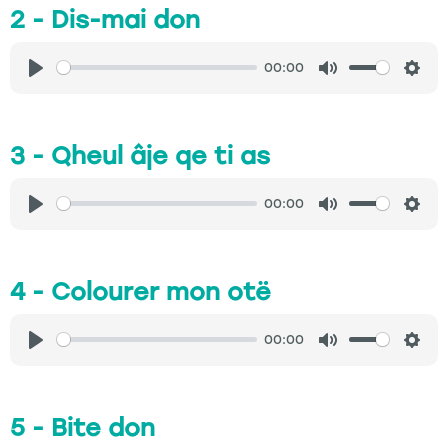
2 - Dis-mai don
00:00
Play
Mute
Sett
3 - Qheul âje qe ti as
00:00
Play
Mute
Sett
4 - Colourer mon otë
00:00
Play
Mute
Sett
5 - Bite don