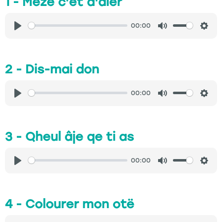
1 - Mézë c'ét d'aler
00:00
Play
Mute
Sett
2 - Dis-mai don
00:00
Play
Mute
Sett
3 - Qheul âje qe ti as
00:00
Play
Mute
Sett
4 - Colourer mon otë