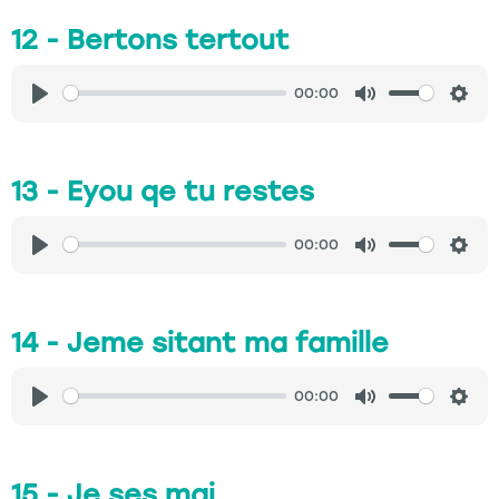
12 - Bertons tertout
00:00
Play
Mute
Sett
13 - Eyou qe tu restes
00:00
Play
Mute
Sett
14 - Jeme sitant ma famille
00:00
Play
Mute
Sett
15 - Je ses mai