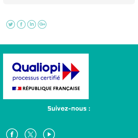
Play
Mute
Sett
Suivez-nous :