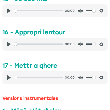
00:00
Play
Mute
Sett
16 - Appropri lentour
00:00
Play
Mute
Sett
17 - Mettr a qhere
00:00
Play
Mute
Sett
Versions instrumentales