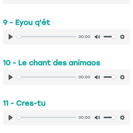
Play
Mute
Sett
9 - Eyou q'ét
00:00
Play
Mute
Sett
10 - Le chant des animaos
00:00
Play
Mute
Sett
11 - Cres-tu
00:00
Play
Mute
Sett