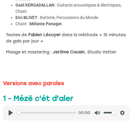
Gaël KERGADALLAN
: Guitares acoustiques & électriques,
Chant
Eric BLIVET
: Batterie, Percussions du Monde
Chant :
Mélanie Panaget
Textes de
Fabien Lécuyer
dans la méthode « 15 minutes
de galo par jour »
Mixage et mastering :
Jerôme Cousin
, Studio Vetter
Versions avec paroles
1 - Mézë c'ét d'aler
00:00
Play
Mute
Sett