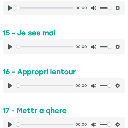
00:00
Play
Mute
Sett
15 - Je ses mai
00:00
Play
Mute
Sett
16 - Appropri lentour
00:00
Play
Mute
Sett
17 - Mettr a qhere
00:00