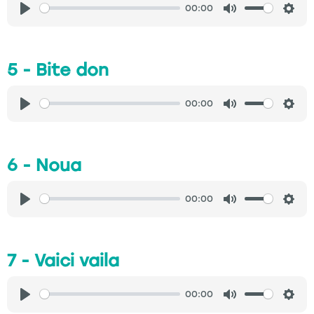
00:00
Play
Mute
Sett
5 - Bite don
00:00
Play
Mute
Sett
6 - Noua
00:00
Play
Mute
Sett
7 - Vaici vaila
00:00
Play
Mute
Sett