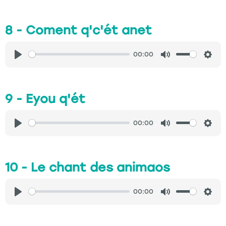
8 - Coment q'c'ét anet
00:00
Play
Mute
Sett
9 - Eyou q'ét
00:00
Play
Mute
Sett
10 - Le chant des animaos
00:00
Play
Mute
Sett