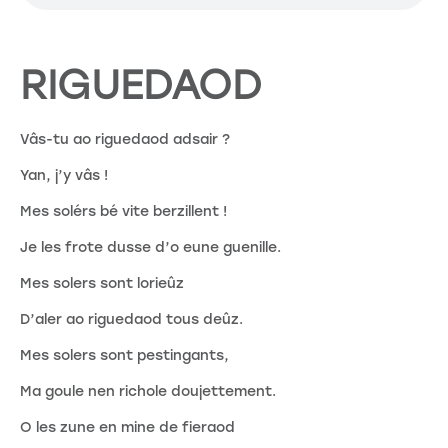
RIGUEDAOD
Vâs-tu ao riguedaod adsair ?
Yan, j’y vâs !
Mes solérs bé vite berzillent !
Je les frote dusse d’o eune guenille.
Mes solers sont lorieûz
D’aler ao riguedaod tous deûz.
Mes solers sont pestingants,
Ma goule nen richole doujettement.
O les zune en mine de fieraod