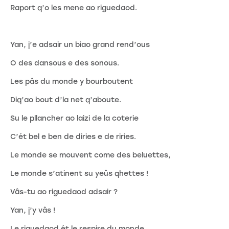
Raport q’o les mene ao riguedaod.
Yan, j’e adsair un biao grand rend’ous
O des dansous e des sonous.
Les pâs du monde y bourboutent
Diq’ao bout d’la net q’aboute.
Su le pllancher ao laizi de la coterie
C’ét bel e ben de diries e de riries.
Le monde se mouvent come des beluettes,
Le monde s’atinent su yeûs qhettes !
Vâs-tu ao riguedaod adsair ?
Yan, j’y vâs !
Le riguedaod ét le respire du monde