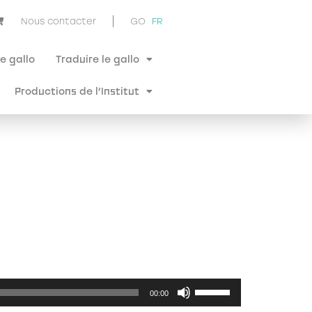
Nous contacter
GO
FR
e gallo
Traduire le gallo
Productions de l’Institut
Utilisez
00:00
les