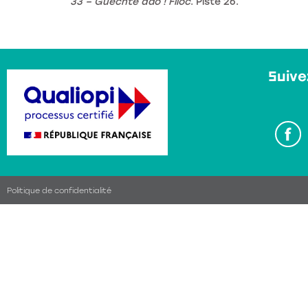
33 – Guechte dao ! Flloc
. Piste 26.
Suive
Politique de confidentialité