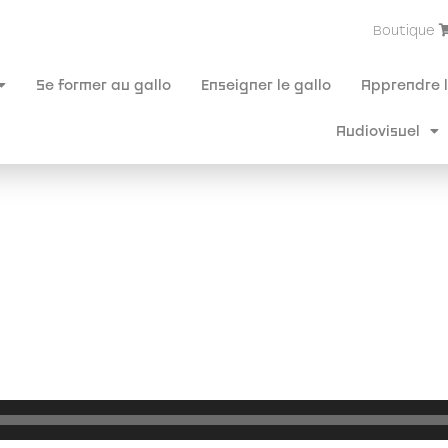
Boutique
Se former au gallo
Enseigner le gallo
Apprendre l
Audiovisuel