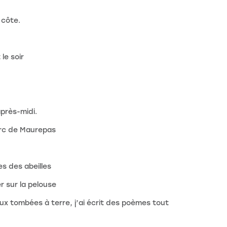
a côte.
 le soir
après-midi.
arc de Maurepas
es des abeilles
r sur la pelouse
ux tombées à terre, j’ai écrit des poèmes tout