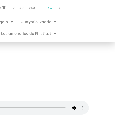
e
Nous toucher
GO
FR
 galo
Ouayerie-vaerie
Les ameneries de l’Institut