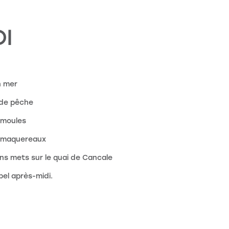
I
n mer
 de pêche
 moules
x maquereaux
ns mets sur le quai de Cancale
bel après-midi.