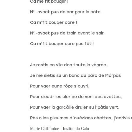
Ca me fit bouqer !
N’i-avaet pus de car pour la côte.
Ca m’fit bouqer core !
N’i-avaet pus de train avant le sair.
Ca m’fit bouqer core pus fôt !
Je restis en vile don toute la véprée.
Je me sietis su un banc du parc de Môrpas
Pour vaer eune rôze s’ouvri,
Pour sieudr les aler qe de veni des avettes,
Pour vaer la garcâille drujer su l’pâtis vert.
Pés o les plleumes d’ouéziaos chettes, j’ecrivis 
Marie Chiff'mine - Institut du Galo