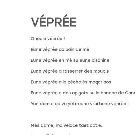
VÉPRÉE
Qheule véprée !
Eune véprée ao bain de mé
Eune véprée en mé su eune bisqhine
Eune véprée a rasserrer des moucls
Eune véprée a la péche és maqeriaos
Eune véprée o des apigots su la banche de Can
Yan dame, ça va yétr eune vrai bone véprée !
Més dame, ma veloce taet cotie.