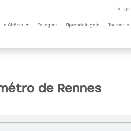
Boutiqu
La Chârte
Ensegner
Aprendr le galo
Tourner le
 métro de Rennes