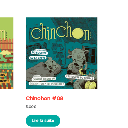
Chinchon #08
5,00
€
Lire la suite