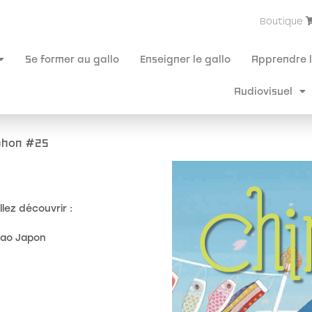
Boutique
Se former au gallo
Enseigner le gallo
Apprendre l
Audiovisuel
chon #25
lez découvrir :
e ao Japon