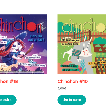
chon #18
Chinchon #10
5,00
€
 la suite
Lire la suite