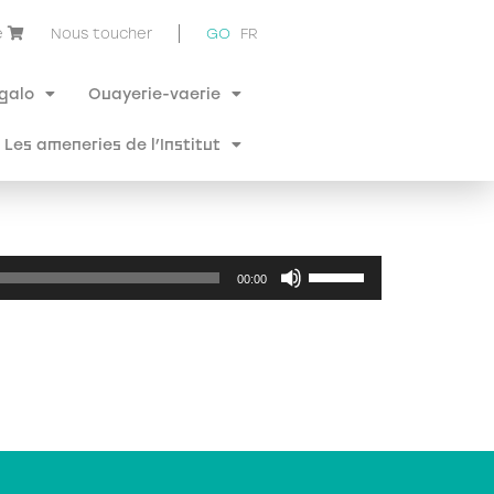
e
Nous toucher
GO
FR
 galo
Ouayerie-vaerie
Les ameneries de l’Institut
Use
00:00
Up/Down
Arrow
keys
to
increase
or
decrease
volume.