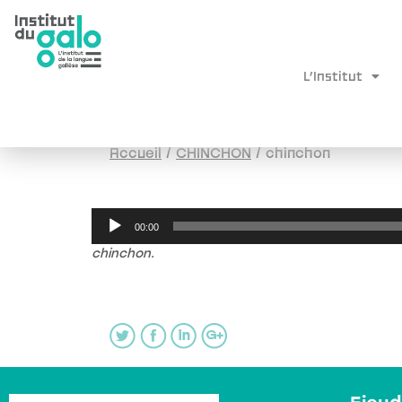
L’Institut
Accueil
/
CHINCHON
/
chinchon
Audio
00:00
Player
chinchon
.