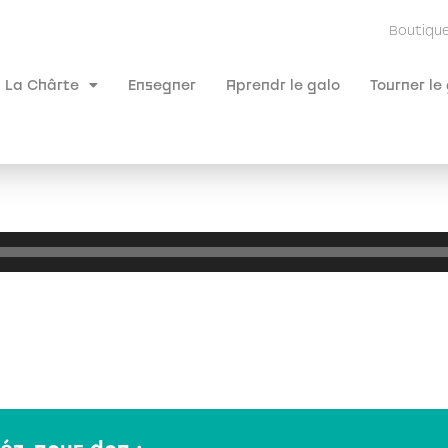
Boutiqu
La Chârte
Ensegner
Aprendr le galo
Tourner le