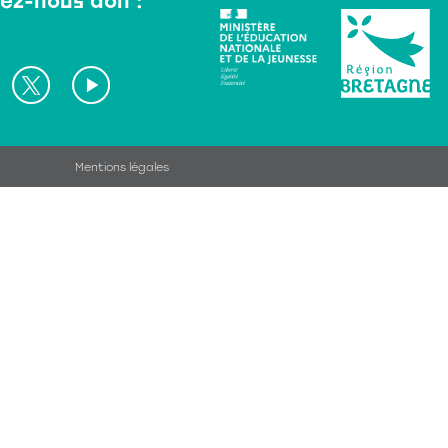
éz-nous don :
Mentions légales